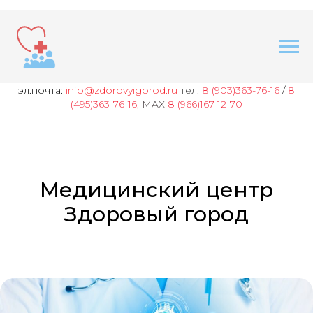
эл.почта:
info@zdorovyigorod.ru
тел:
8 (903)363-76-16
/
8
(495)363-76-16,
MAX
8 (966)167-12-70
Медицинский центр
Здоровый город