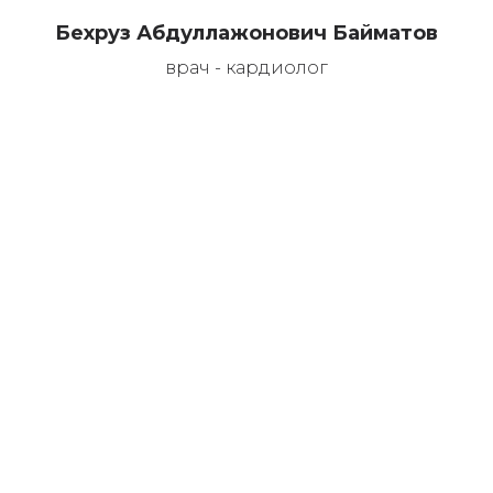
Бехруз Абдуллажонович Байматов
врач - кардиолог