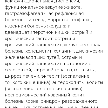
как: функциональная диспепсия,
функциональное вздутие живота,
гастроэзофагеальная рефлюксная
болезнь, пищевод Барретта, эзофагит,
язвенная болезнь желудка и
двенадцатиперстной кишки, острый и
хронический гастрит, острый и
хронический панкреатит, желчекаменная
болезнь, холецистит, холангит, дискинезия
желчевыводящих путей, острый и
хронический панкреатит, патологии с
селезенкой, жировой гепатоз, гепатиты,
цирроз печени, энтерит (воспаление
тонкого кишечника), энтероколиты, колиты
(воспаления толстого кишечника),
неспецифический язвенный колит,
болезнь Крона, синдром раздраженного
кишечника, острые кишечные инфекции,